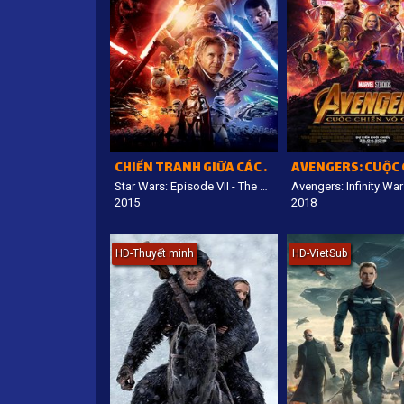
CHIẾN TRANH GIỮA CÁC VÌ SAO 7: THẦN LỰC THỨC TỈNH
Star Wars: Episode VII - The Force Awakens
Avengers: Infinity War
2015
2018
HD-Thuyết minh
HD-VietSub