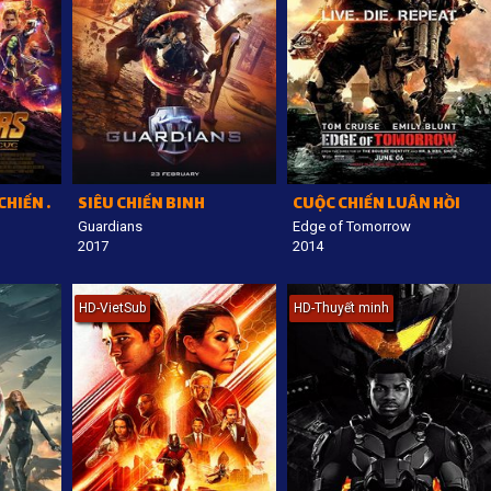
AVENGERS: CUỘC CHIẾN VÔ CỰC
SIÊU CHIẾN BINH
CUỘC CHIẾN LUÂN HỒI
Guardians
Edge of Tomorrow
2017
2014
HD-VietSub
HD-Thuyết minh