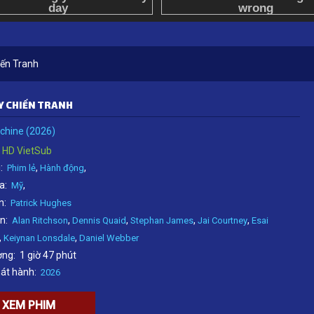
ến Tranh
Y CHIẾN TRANH
chine (2026)
HD VietSub
:
,
,
Phim lẻ
Hành động
a:
,
Mỹ
n:
Patrick Hughes
n:
,
,
,
,
Alan Ritchson
Dennis Quaid
Stephan James
Jai Courtney
Esai
,
,
Keiynan Lonsdale
Daniel Webber
ợng:
1 giờ 47 phút
át hành:
2026
XEM PHIM