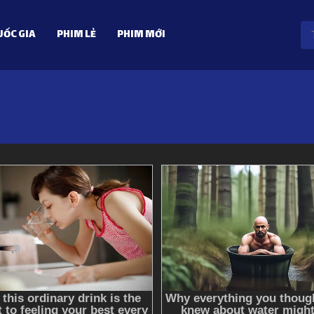
ỐC GIA
PHIM LẺ
PHIM MỚI