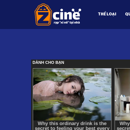
THỂ LOẠI
QU