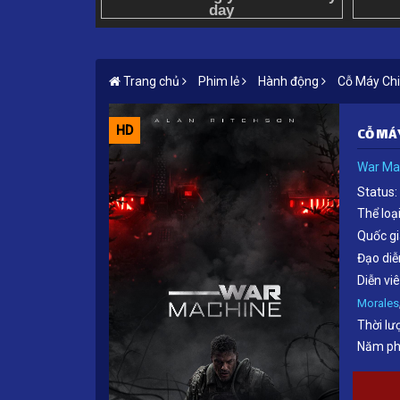
Trang chủ
Phim lẻ
Hành động
Cỗ Máy Chi
HD
CỖ MÁ
War Ma
Status:
Thể loại
Quốc gi
Đạo diễ
Diễn viê
Morales
Thời lư
Năm ph