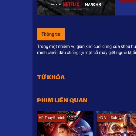
Thông tin
Trong một nhiệm vụ gian khổ cuối cùng của khóa huấ
mình chiến đấu chống lại một cỗ máy giết người khổng
TỪ KHÓA
PHIM LIÊN QUAN
HD-Thuyết minh
HD-VietSub