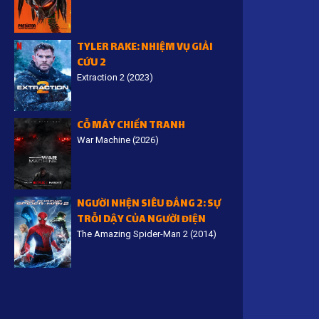
TYLER RAKE: NHIỆM VỤ GIẢI
CỨU 2
Extraction 2 (2023)
CỖ MÁY CHIẾN TRANH
War Machine (2026)
NGƯỜI NHỆN SIÊU ĐẲNG 2: SỰ
TRỖI DẬY CỦA NGƯỜI ĐIỆN
The Amazing Spider-Man 2 (2014)