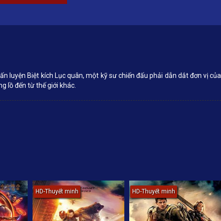
n luyện Biệt kích Lục quân, một kỹ sư chiến đấu phải dẫn dắt đơn vị củ
 lồ đến từ thế giới khác.
HD-Thuyết minh
HD-Thuyết minh