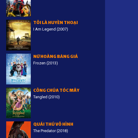
TÔI LÀ HUYỀN THOẠI
I Am Legend (2007)
a
NỮ HOÀNG BĂNG GIÁ
Frozen (2013)
CÔNG CHÚA TÓC MÂY
Tangled (2010)
QUÁI THÚ VÔ HÌNH
The Predator (2018)