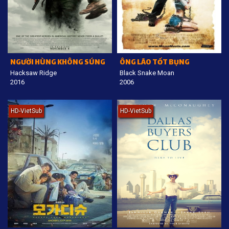
NGƯỜI HÙNG KHÔNG SÚNG
ÔNG LÃO TỐT BỤNG
Hacksaw Ridge
Black Snake Moan
2016
2006
HD-VietSub
HD-VietSub