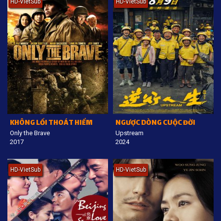
HD-VietSub
HD-VietSub
KHÔNG LỐI THOÁT HIỂM
NGƯỢC DÒNG CUỘC ĐỜI
Only the Brave
Upstream
2017
2024
HD-VietSub
HD-VietSub