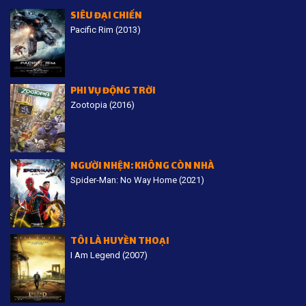
SIÊU ĐẠI CHIẾN
Pacific Rim (2013)
PHI VỤ ĐỘNG TRỜI
Zootopia (2016)
NGƯỜI NHỆN: KHÔNG CÒN NHÀ
Spider-Man: No Way Home (2021)
TÔI LÀ HUYỀN THOẠI
I Am Legend (2007)