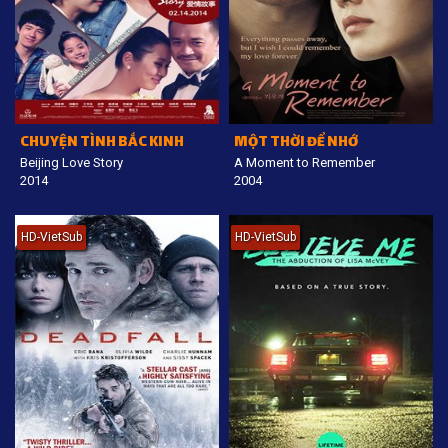
CHUYỆN TÌNH BẮC KINH
MỘT THỜI ĐỂ NHỚ
Beijing Love Story
A Moment to Remember
2014
2004
HD-VietSub
HD-VietSub