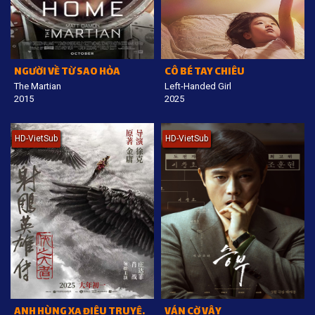
NGƯỜI VỀ TỪ SAO HỎA
CÔ BÉ TAY CHIÊU
The Martian
Left-Handed Girl
2015
2025
HD-VietSub
HD-VietSub
ANH HÙNG XẠ ĐIÊU TRUYỆN: HIỆP CHI ĐẠI GIẢ
VÁN CỜ VÂY