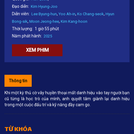
Đạo diễn:
Kim Hyung-Joo
Diễn viên:
,
,
,
Lee Byung-hun
Yoo Ah-in
Ko Chang-seok
Hyun
,
,
Bong-sik
Moon Jeong-hee
Kim Kang-hoon
Thời lượng:
1 giờ 55 phút
Năm phát hành:
2025
XEM PHIM
Thông tin
Khi một kỳ thủ cờ vây huyền thoại mất danh hiệu vào tay người bạn
cũ từng là học trò của mình, anh quyết tâm giành lại danh hiệu
trong một cuộc đấu trí và kỹ năng đầy cam go.
TỪ KHÓA