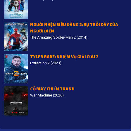
NGƯỜI NHỆN SIÊU ĐẲNG 2: SỰ TRỖI DẬY CỦA
NGƯỜI ĐIỆN
The Amazing Spider-Man 2 (2014)
TYLER RAKE: NHIỆM VỤ GIẢI CỨU 2
Extraction 2 (2023)
CỖ MÁY CHIẾN TRANH
War Machine (2026)