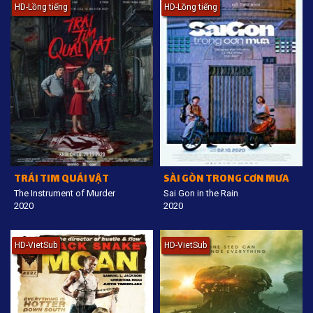
HD-Lồng tiếng
HD-Lồng tiếng
TRÁI TIM QUÁI VẬT
SÀI GÒN TRONG CƠN MƯA
The Instrument of Murder
Sai Gon in the Rain
2020
2020
HD-VietSub
HD-VietSub