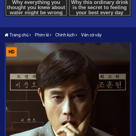
Trang chủ
Phim lẻ
Chính kịch
Ván cờ vây
HD