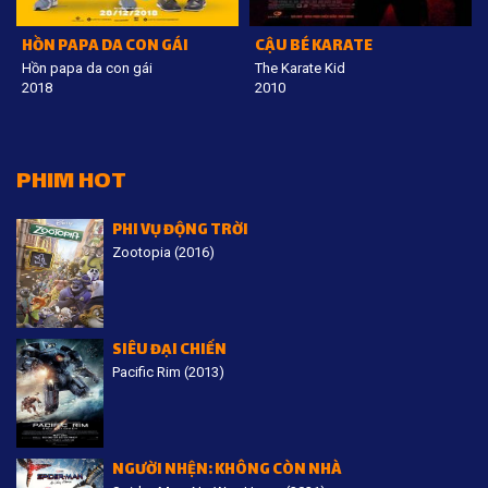
HỒN PAPA DA CON GÁI
CẬU BÉ KARATE
Hồn papa da con gái
The Karate Kid
2018
2010
PHIM HOT
PHI VỤ ĐỘNG TRỜI
Zootopia (2016)
SIÊU ĐẠI CHIẾN
Pacific Rim (2013)
NGƯỜI NHỆN: KHÔNG CÒN NHÀ