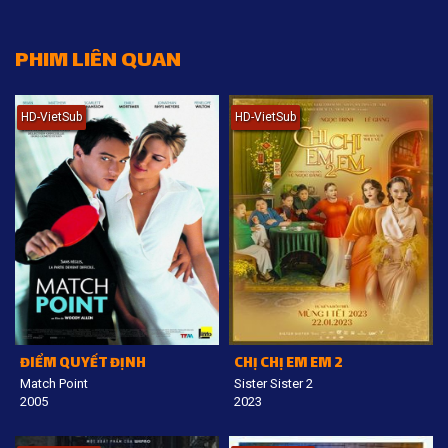
PHIM LIÊN QUAN
HD-VietSub
HD-VietSub
ĐIỂM QUYẾT ĐỊNH
CHỊ CHỊ EM EM 2
Match Point
Sister Sister 2
2005
2023