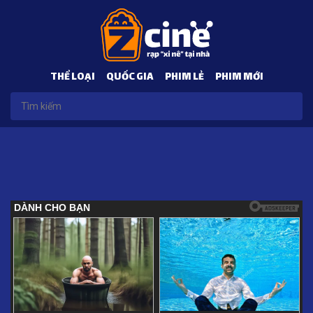
THỂ LOẠI
QUỐC GIA
PHIM LẺ
PHIM MỚI