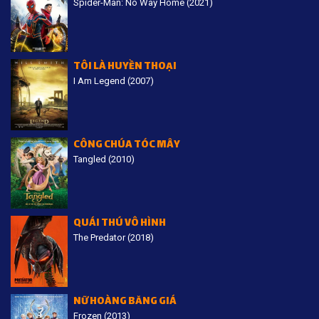
Spider-Man: No Way Home (2021)
TÔI LÀ HUYỀN THOẠI
I Am Legend (2007)
CÔNG CHÚA TÓC MÂY
Tangled (2010)
QUÁI THÚ VÔ HÌNH
The Predator (2018)
NỮ HOÀNG BĂNG GIÁ
Frozen (2013)