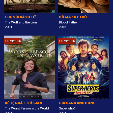
CHÓ SÓI VÀ SƯ TỬ
BỐ GIÀ SÁT THỦ
The Wolf and the Lion
Blood Father
2021
2016
HD-VietSub
HD-VietSub
KẺ TỆ NHẤT THẾ GIAN
GIẢ DANH ANH HÙNG
The Worst Person in the World
Superwho?
2021
2021