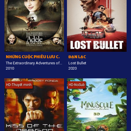
NHỮNG CUỘC PHIÊU LƯU CỦA ADELE BLANC-SEC
ĐẠN LẠC
The Extraordinary Adventures of Adèle Blanc-Sec
Lost Bullet
2010
2020
HD-Thuyết minh
HD-NoSub