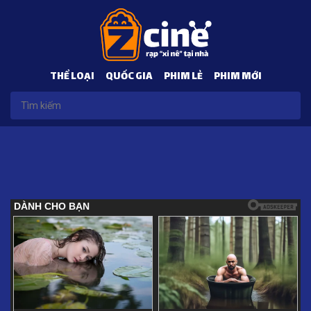
THỂ LOẠI
QUỐC GIA
PHIM LẺ
PHIM MỚI