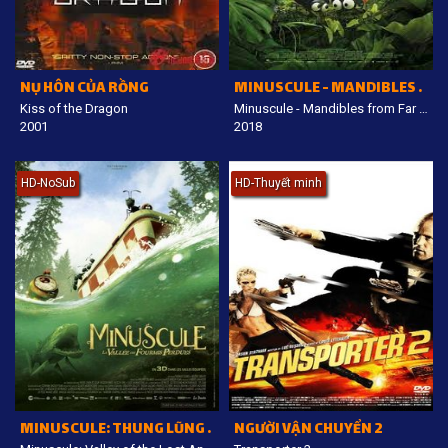
NỤ HÔN CỦA RỒNG
MINUSCULE - MANDIBLES FROM FAR AWAY
Kiss of the Dragon
Minuscule - Mandibles from Far Away
2001
2018
HD-NoSub
HD-Thuyết minh
MINUSCULE: THUNG LŨNG KIẾN
NGƯỜI VẬN CHUYỂN 2