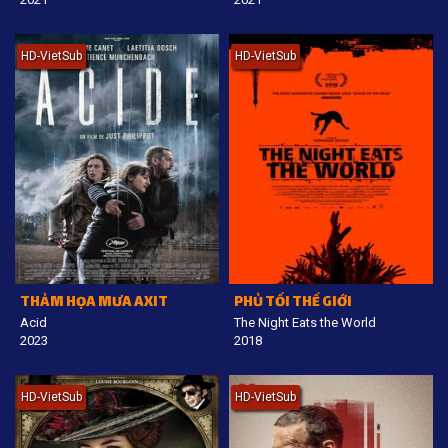
HD-VietSub
HD-VietSub
THẢM HỌA MƯA AXIT
PHỦ TỐI THẾ GIỚI
Acid
The Night Eats the World
2023
2018
HD-VietSub
HD-VietSub