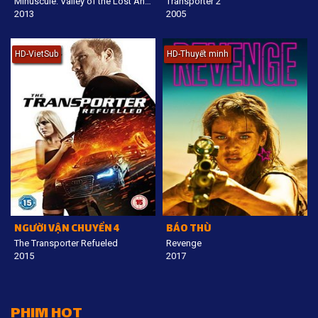
Minuscule: Valley of the Lost Ants
Transporter 2
2013
2005
HD-VietSub
HD-Thuyết minh
NGƯỜI VẬN CHUYỂN 4
BÁO THÙ
The Transporter Refueled
Revenge
2015
2017
PHIM HOT