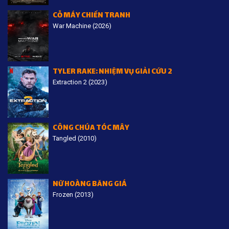
CỖ MÁY CHIẾN TRANH
War Machine (2026)
TYLER RAKE: NHIỆM VỤ GIẢI CỨU 2
Extraction 2 (2023)
CÔNG CHÚA TÓC MÂY
Tangled (2010)
NỮ HOÀNG BĂNG GIÁ
Frozen (2013)