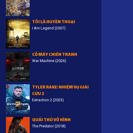
TÔI LÀ HUYỀN THOẠI
I Am Legend (2007)
CỖ MÁY CHIẾN TRANH
War Machine (2026)
TYLER RAKE: NHIỆM VỤ GIẢI
CỨU 2
Extraction 2 (2023)
QUÁI THÚ VÔ HÌNH
The Predator (2018)