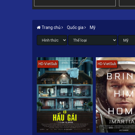
Trang chủ
Quốc gia
Mỹ
HD-VietSub
HD-VietSub