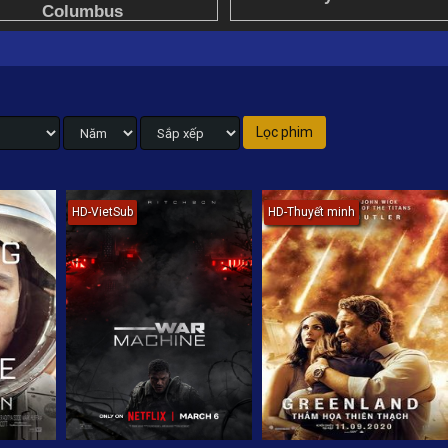
HD-VietSub
HD-Thuyết minh