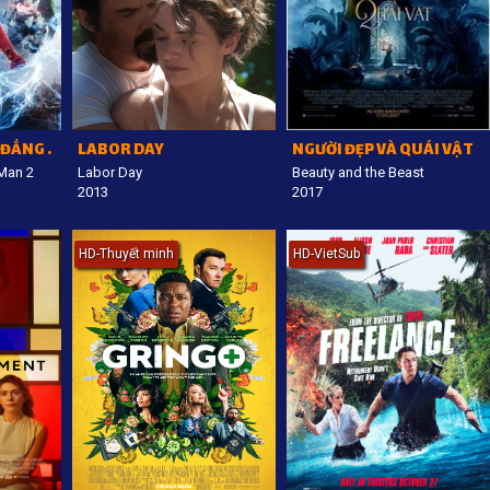
NGƯỜI NHỆN SIÊU ĐẲNG 2: SỰ TRỖI DẬY CỦA NGƯỜI ĐIỆN
LABOR DAY
NGƯỜI ĐẸP VÀ QUÁI VẬT
Man 2
Labor Day
Beauty and the Beast
2013
2017
HD-Thuyết minh
HD-VietSub