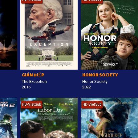
GIÁN ĐIỆP
HONOR SOCIETY
The Exception
Honor Society
2016
2022
HD-VietSub
HD-VietSub