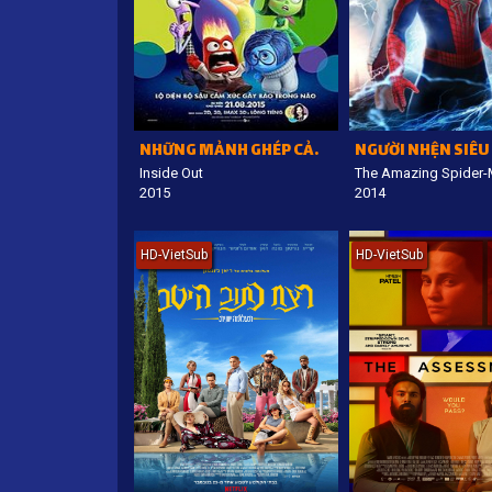
NHỮNG MẢNH GHÉP CẢM XÚC
Inside Out
The Amazing Spider-
2015
2014
HD-VietSub
HD-VietSub