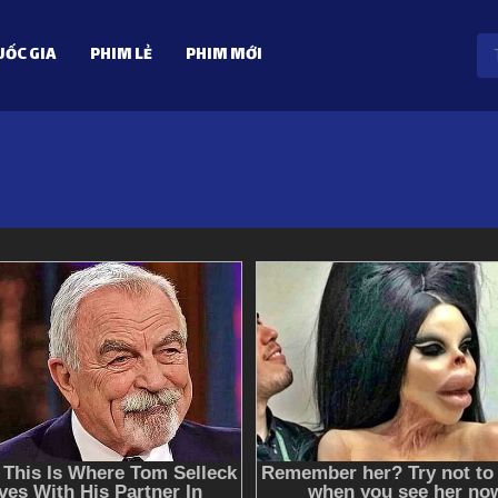
ỐC GIA
PHIM LẺ
PHIM MỚI