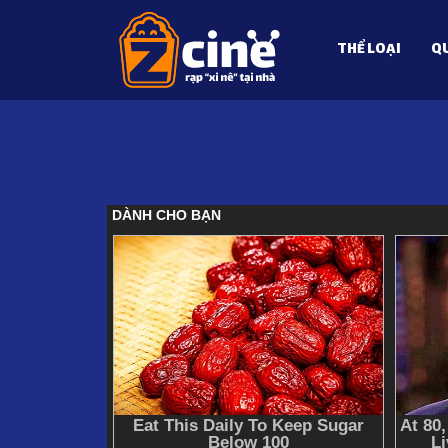
THỂ LOẠI
QU