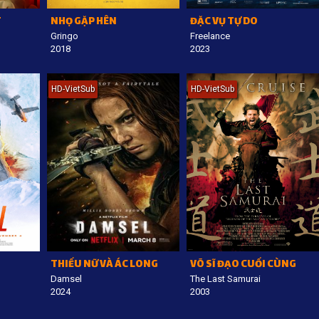
T
NHỌ GẶP HÊN
ĐẶC VỤ TỰ DO
Gringo
Freelance
2018
2023
HD-VietSub
HD-VietSub
THIẾU NỮ VÀ ÁC LONG
VÕ SĨ ĐẠO CUỐI CÙNG
Damsel
The Last Samurai
2024
2003