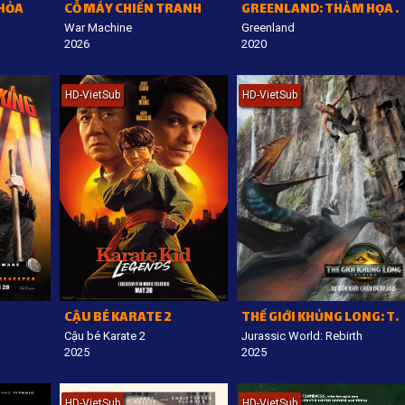
 HỎA
CỖ MÁY CHIẾN TRANH
GREENLAND: THẢM HỌA THIÊN THẠCH
War Machine
Greenland
2026
2020
HD-VietSub
HD-VietSub
CẬU BÉ KARATE 2
THẾ GIỚI KHỦNG LONG: TÁI SINH
Cậu bé Karate 2
Jurassic World: Rebirth
2025
2025
HD-VietSub
HD-VietSub