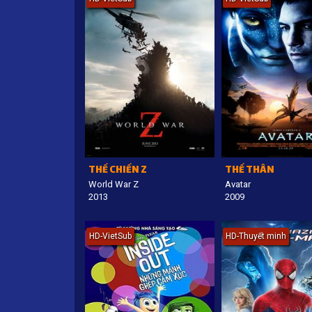
THẾ CHIẾN Z
THẾ THÂN
World War Z
Avatar
2013
2009
HD-VietSub
HD-Thuyết minh