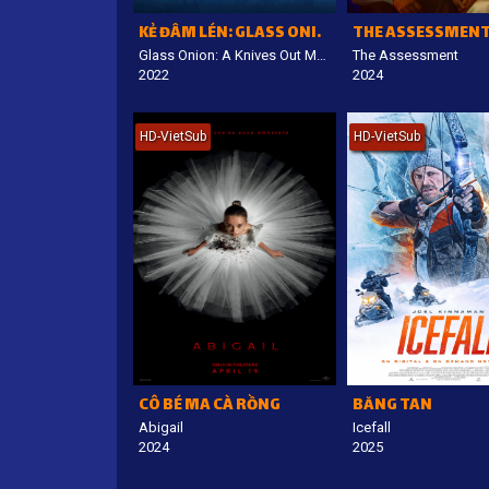
KẺ ĐÂM LÉN: GLASS ONION
THE ASSESSMEN
Glass Onion: A Knives Out Mystery
The Assessment
2022
2024
HD-VietSub
HD-VietSub
CÔ BÉ MA CÀ RỒNG
BĂNG TAN
Abigail
Icefall
2024
2025