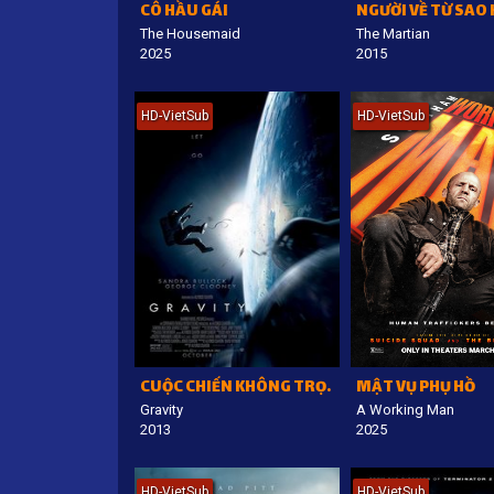
CÔ HẦU GÁI
NGƯỜI VỀ TỪ SAO
The Housemaid
The Martian
2025
2015
HD-VietSub
HD-VietSub
CUỘC CHIẾN KHÔNG TRỌNG LỰC
MẬT VỤ PHỤ HỒ
Gravity
A Working Man
2013
2025
HD-VietSub
HD-VietSub