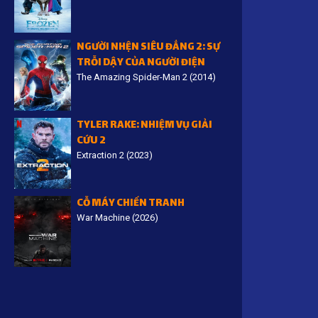
NGƯỜI NHỆN SIÊU ĐẲNG 2: SỰ
TRỖI DẬY CỦA NGƯỜI ĐIỆN
The Amazing Spider-Man 2 (2014)
TYLER RAKE: NHIỆM VỤ GIẢI
CỨU 2
Extraction 2 (2023)
CỖ MÁY CHIẾN TRANH
War Machine (2026)