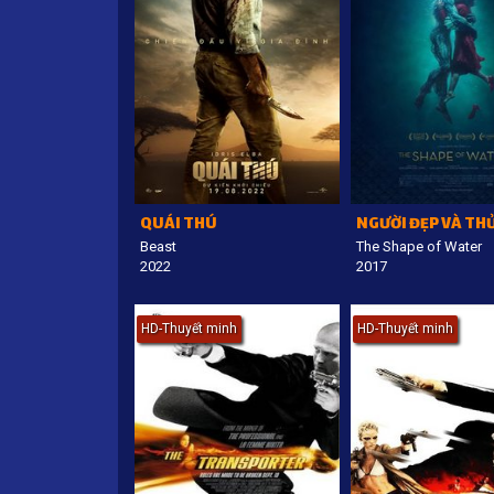
QUÁI THÚ
NGƯỜI ĐẸP VÀ TH
Beast
The Shape of Water
2022
2017
HD-Thuyết minh
HD-Thuyết minh