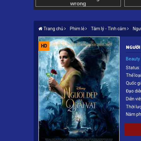
Trang chủ
Phim lẻ
Tâm lý - Tình cảm
Ngườ
HD
NGƯỜI 
Beauty 
Status:
Thể loại
Quốc gi
Đạo diễ
Diễn viê
Thời lư
Năm ph