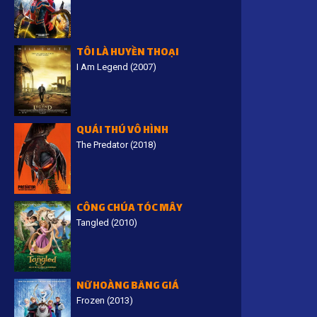
TÔI LÀ HUYỀN THOẠI
I Am Legend (2007)
g
i
QUÁI THÚ VÔ HÌNH
The Predator (2018)
CÔNG CHÚA TÓC MÂY
Tangled (2010)
NỮ HOÀNG BĂNG GIÁ
Frozen (2013)