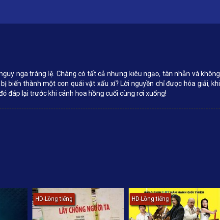
nguy nga tráng lệ. Chàng có tất cả nhưng kiêu ngạo, tàn nhẫn và khôn
 bị biến thành một con quái vật xấu xí? Lời nguyền chỉ được hóa giải, kh
ó đáp lại trước khi cánh hoa hồng cuối cùng rơi xuống!
HD-Lồng tiếng
HD-Lồng tiếng