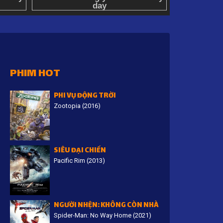
PHIM HOT
PHI VỤ ĐỘNG TRỜI
Zootopia (2016)
SIÊU ĐẠI CHIẾN
Pacific Rim (2013)
NGƯỜI NHỆN: KHÔNG CÒN NHÀ
Spider-Man: No Way Home (2021)