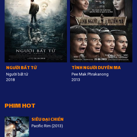
NGƯỜI BẤT TỬ
TÌNH NGƯỜI DUYÊN MA
Người bất tử
Pee Mak Phrakanong
2018
2013
PHIM HOT
SIÊU ĐẠI CHIẾN
Pacific Rim (2013)