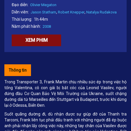
Đạo diễn:
Olivier Megaton
Diễn viên:
,
,
Jason Statham
Robert Knepper
Natalya Rudakova
Thời lượng:
1h 44m
Năm phát hành:
2008
XEM PHIM
Thông tin
Trong Transporter 3, Frank Martin chịu nhiều sức ép trong việc hộ
tống Valentina, cô con gái bị bắt cóc của Leonid Vasilev, người
đứng đầu Cơ Quan Bảo Vệ Môi Trường của Ukraine, suốt chặng
đường dài từ Marseilles đến Stuttgart và Budapest, trước khi dừng
lại ở Odessa, Biển Đen.
Suốt quãng đường đi, dù nhận được sự giúp đỡ của Thanh tra
Tarconi, Frank liên tục phải đấu tranh với những người đã ép buộc
anh phải nhận lấy công việc này, những tay chân của Vasilev được