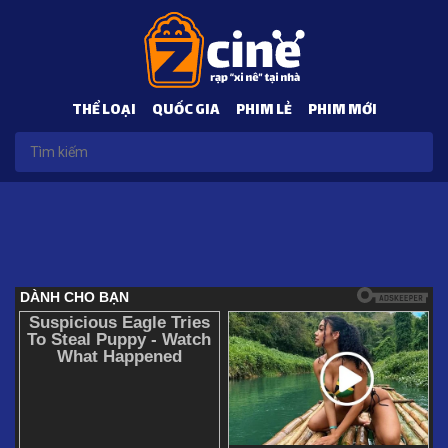
THỂ LOẠI
QUỐC GIA
PHIM LẺ
PHIM MỚI