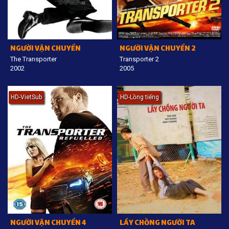
NGƯỜI VẬN CHUYỂN
NGƯỜI VẬN CHUYỂN 2
The Transporter
Transporter 2
2002
2005
HD-VietSub
HD-Lồng tiếng
NGƯỜI VẬN CHUYỂN 4
LẤY CHỒNG NGƯỜI TA