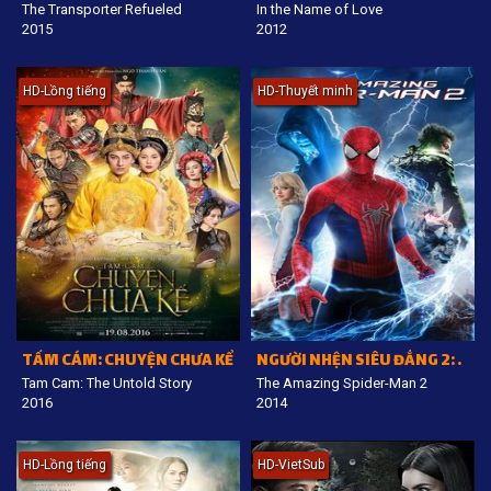
The Transporter Refueled
In the Name of Love
2015
2012
HD-Lồng tiếng
HD-Thuyết minh
TẤM CÁM: CHUYỆN CHƯA KỂ
NGƯỜI NHỆN SIÊU ĐẲNG 2: SỰ TRỖI DẬY CỦA NGƯỜI ĐIỆN
Tam Cam: The Untold Story
The Amazing Spider-Man 2
2016
2014
HD-Lồng tiếng
HD-VietSub