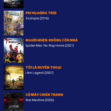
PHI VỤ ĐỘNG TRỜI
Zootopia (2016)
NGƯỜI NHỆN: KHÔNG CÒN NHÀ
Spider-Man: No Way Home (2021)
TÔI LÀ HUYỀN THOẠI
I Am Legend (2007)
CỖ MÁY CHIẾN TRANH
War Machine (2026)