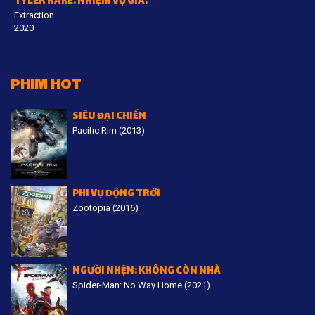
TYLER RAKE: NHIỆM VỤ GIẢI CỨU
Extraction
2020
PHIM HOT
SIÊU ĐẠI CHIẾN
Pacific Rim (2013)
PHI VỤ ĐỘNG TRỜI
Zootopia (2016)
NGƯỜI NHỆN: KHÔNG CÒN NHÀ
Spider-Man: No Way Home (2021)