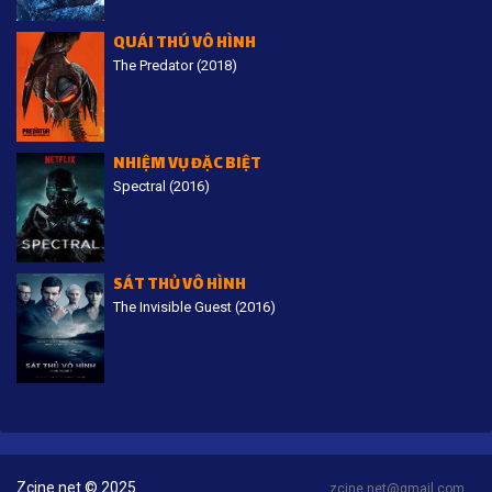
QUÁI THÚ VÔ HÌNH
The Predator (2018)
NHIỆM VỤ ĐẶC BIỆT
Spectral (2016)
SÁT THỦ VÔ HÌNH
The Invisible Guest (2016)
Zcine.net © 2025
zcine.net@gmail.com