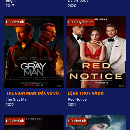
Bright
Da 5 Bloods
2017
2020
HD-VietSub
HD-Thuyết minh
THE GRAY MAN: ĐẶC VỤ VÔ HÌNH
LỆNH TRUY NÃ ĐỎ
The Gray Man
Red Notice
2022
2021
HD-VietSub
HD-VietSub