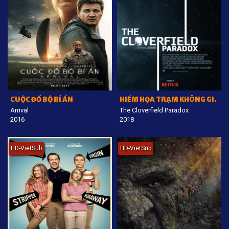
CUỘC ĐỔ BỘ BÍ ẨN
HIỂM HỌA TRẠM KHÔNG GIAN
Arrival
The Cloverfield Paradox
2016
2018
HD-VietSub
HD-VietSub