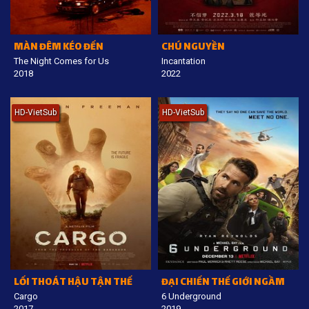
MÀN ĐÊM KÉO ĐẾN
CHÚ NGUYỀN
The Night Comes for Us
Incantation
2018
2022
HD-VietSub
HD-VietSub
LỐI THOÁT HẬU TẬN THẾ
ĐẠI CHIẾN THẾ GIỚI NGẦM
Cargo
6 Underground
2017
2019