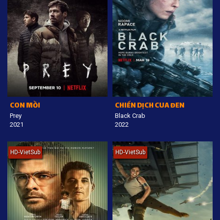
CON MỒI
CHIẾN DỊCH CUA ĐEN
Prey
Black Crab
2021
2022
HD-VietSub
HD-VietSub