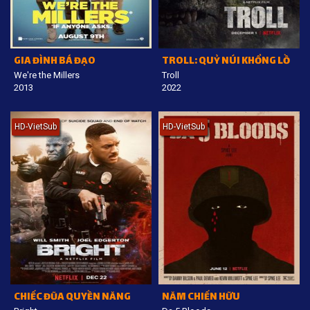
GIA ĐÌNH BÁ ĐẠO
TROLL: QUỶ NÚI KHỔNG LỒ
We're the Millers
Troll
2013
2022
HD-VietSub
HD-VietSub
CHIẾC ĐŨA QUYỀN NĂNG
NĂM CHIẾN HỮU