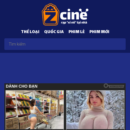
THỂ LOẠI
QUỐC GIA
PHIM LẺ
PHIM MỚI