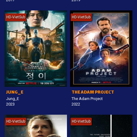
HD-VietSub
HD-VietSub
JUNG_E
THE ADAM PROJECT
Jung_E
The Adam Project
2023
2022
HD-VietSub
HD-VietSub