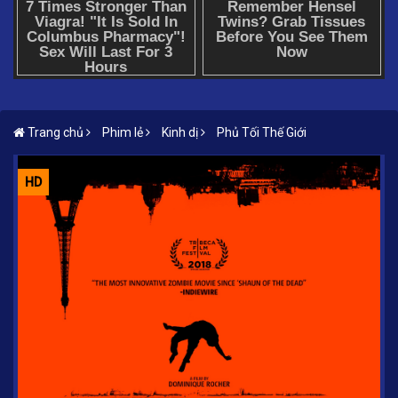
Trang chủ
Phim lẻ
Kinh dị
Phủ Tối Thế Giới
HD