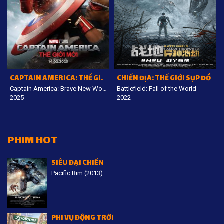
CAPTAIN AMERICA: THẾ GIỚI MỚI
CHIẾN ĐỊA: THẾ GIỚI SỤP ĐỔ
Captain America: Brave New World
Battlefield: Fall of the World
2025
2022
PHIM HOT
SIÊU ĐẠI CHIẾN
Pacific Rim (2013)
PHI VỤ ĐỘNG TRỜI