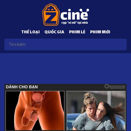
THỂ LOẠI
QUỐC GIA
PHIM LẺ
PHIM MỚI