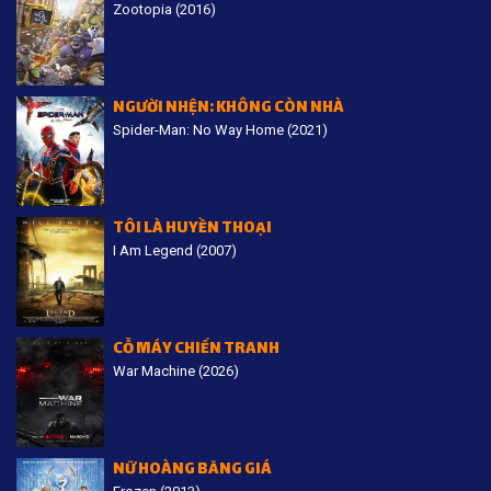
Zootopia (2016)
NGƯỜI NHỆN: KHÔNG CÒN NHÀ
Spider-Man: No Way Home (2021)
TÔI LÀ HUYỀN THOẠI
I Am Legend (2007)
CỖ MÁY CHIẾN TRANH
War Machine (2026)
NỮ HOÀNG BĂNG GIÁ