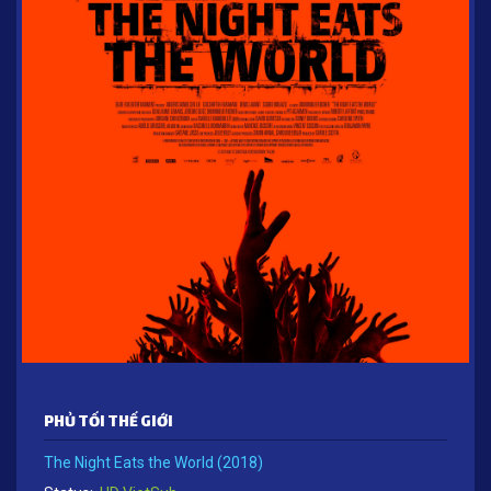
PHỦ TỐI THẾ GIỚI
The Night Eats the World (2018)