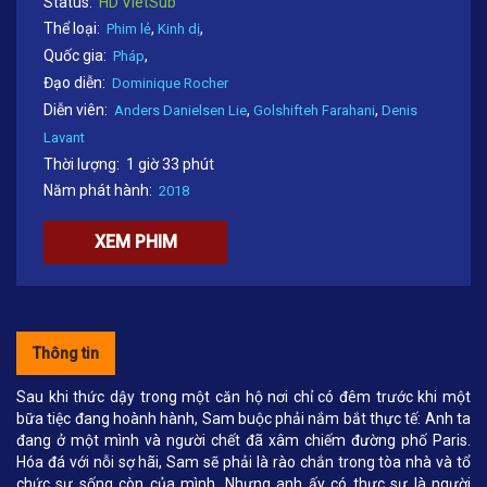
Status:
HD VietSub
Thể loại:
,
,
Phim lẻ
Kinh dị
Quốc gia:
,
Pháp
Đạo diễn:
Dominique Rocher
Diễn viên:
,
,
Anders Danielsen Lie
Golshifteh Farahani
Denis
Lavant
Thời lượng:
1 giờ 33 phút
Năm phát hành:
2018
XEM PHIM
Thông tin
Sau khi thức dậy trong một căn hộ nơi chỉ có đêm trước khi một
bữa tiệc đang hoành hành, Sam buộc phải nắm bắt thực tế: Anh ta
đang ở một mình và người chết đã xâm chiếm đường phố Paris.
Hóa đá với nỗi sợ hãi, Sam sẽ phải là rào chắn trong tòa nhà và tổ
chức sự sống còn của mình. Nhưng anh ấy có thực sự là người