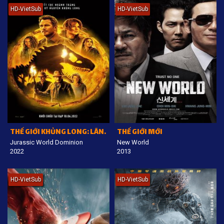
HD-VietSub
HD-VietSub
THẾ GIỚI KHỦNG LONG: LÃNH ĐỊA
THẾ GIỚI MỚI
Jurassic World Dominion
New World
2022
2013
HD-VietSub
HD-VietSub