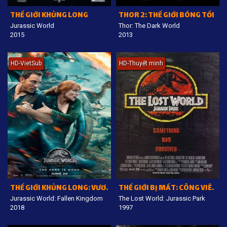
THẾ GIỚI KHỦNG LONG
THOR 2: THẾ GIỚI BÓNG TỐI
Jurassic World
Thor: The Dark World
2015
2013
HD-VietSub
HD-Thuyết minh
THẾ GIỚI KHỦNG LONG: VƯƠNG QUỐC SỤP ĐỔ
THẾ GIỚI BỊ MẤT: CÔNG VIÊN KỶ JURA
Jurassic World: Fallen Kingdom
The Lost World: Jurassic Park
2018
1997