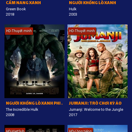
CẨM NANG XANH
NGƯỜI KHỔNG LỒ XANH
Green Book
Hulk
2018
2003
HD-Thuyết minh
HD-Thuyết minh
NGƯỜI KHỔNG LỒ XANH PHI THƯỜNG
JUMANJI: TRÒ CHƠI KỲ ẢO
The Incredible Hulk
Jumanji: Welcome to the Jungle
2008
2017
HD-VietSub
HD-Lồng tiếng