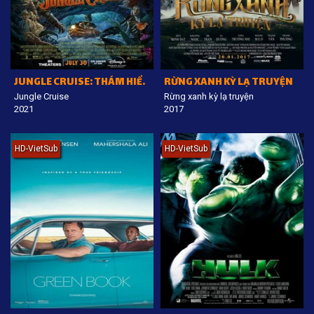
JUNGLE CRUISE: THÁM HIỂM RỪNG XANH
RỪNG XANH KỲ LẠ TRUYỆN
Jungle Cruise
Rừng xanh kỳ lạ truyện
2021
2017
HD-VietSub
HD-VietSub