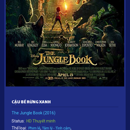
CẬU BÉ RỪNG XANH
The Jungle Book (2016)
Status:
HD Thuyết minh
Thể loại:
,
,
Phim lẻ
Tâm lý - Tình cảm