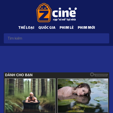
THỂ LOẠI
QUỐC GIA
PHIM LẺ
PHIM MỚI