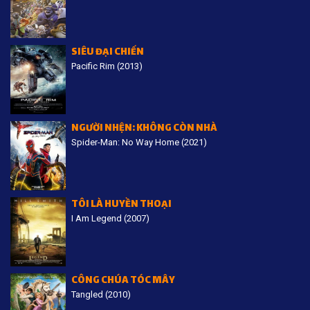
SIÊU ĐẠI CHIẾN
Pacific Rim (2013)
NGƯỜI NHỆN: KHÔNG CÒN NHÀ
Spider-Man: No Way Home (2021)
TÔI LÀ HUYỀN THOẠI
I Am Legend (2007)
CÔNG CHÚA TÓC MÂY
Tangled (2010)