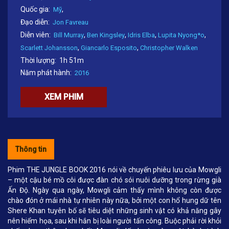
Quốc gia:
,
Mỹ
Đạo diễn:
Jon Favreau
Diễn viên:
,
,
,
,
Bill Murray
Ben Kingsley
Idris Elba
Lupita Nyong*o
,
,
Scarlett Johansson
Giancarlo Esposito
Christopher Walken
Thời lượng:
1h 51m
Năm phát hành:
2016
XEM PHIM
Thông tin
Phim THE JUNGLE BOOK 2016 nói về chuyến phiêu lưu của Mowgli
– một cậu bé mồ côi được đàn chó sói nuôi dưỡng trong rừng già
Ấn Độ. Ngày qua ngày, Mowgli cảm thấy mình không còn được
chào đón ở mái nhà tự nhiên này nữa, bởi một con hổ hung dữ tên
Shere Khan tuyên bố sẽ tiêu diệt những sinh vật có khả năng gây
nên hiểm họa, sau khi hắn bị loài người tấn công. Buộc phải rời khỏi