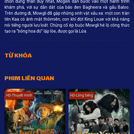
chốn dung thân duy nhất, Mogwli dấn bước vào một hành trình
khám phá, với sự dẫn dắt của báo đen Bagheera và gấu Baloo.
Trên đường đi, Mowgli đã gặp những sinh vật xấu xa: một con trăn
tên Kaa có ánh mắt thôimiên, con khỉ đột King Louie với khả năng
nói tiếng người lưu loát. Chúng cố ép buộc Mowgli hé lộ công thức
tạo ra “bông hoa đỏ” lập lòe, được gọi là Lửa.
TỪ KHÓA
PHIM LIÊN QUAN
HD-Thuyết minh
HD-Lồng tiếng