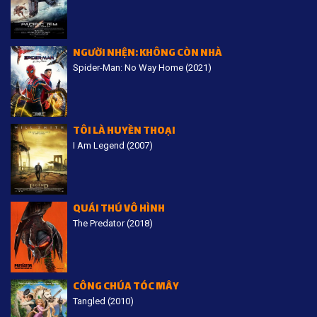
NGƯỜI NHỆN: KHÔNG CÒN NHÀ
Spider-Man: No Way Home (2021)
TÔI LÀ HUYỀN THOẠI
I Am Legend (2007)
QUÁI THÚ VÔ HÌNH
The Predator (2018)
CÔNG CHÚA TÓC MÂY
Tangled (2010)