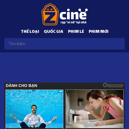
THỂ LOẠI
QUỐC GIA
PHIM LẺ
PHIM MỚI