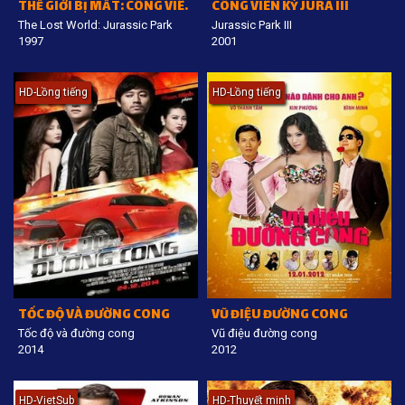
THẾ GIỚI BỊ MẤT: CÔNG VIÊN KỶ JURA
CÔNG VIÊN KỶ JURA III
The Lost World: Jurassic Park
Jurassic Park III
1997
2001
HD-Lồng tiếng
HD-Lồng tiếng
TỐC ĐỘ VÀ ĐƯỜNG CONG
VŨ ĐIỆU ĐƯỜNG CONG
Tốc độ và đường cong
Vũ điệu đường cong
2014
2012
HD-VietSub
HD-Thuyết minh