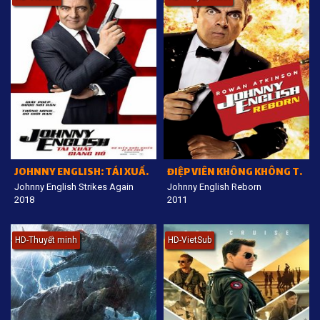
JOHNNY ENGLISH: TÁI XUẤT GIANG HỒ
ĐIỆP VIÊN KHÔNG KHÔNG THẤY TÁI XUẤT
Johnny English Strikes Again
Johnny English Reborn
2018
2011
HD-Thuyết minh
HD-VietSub