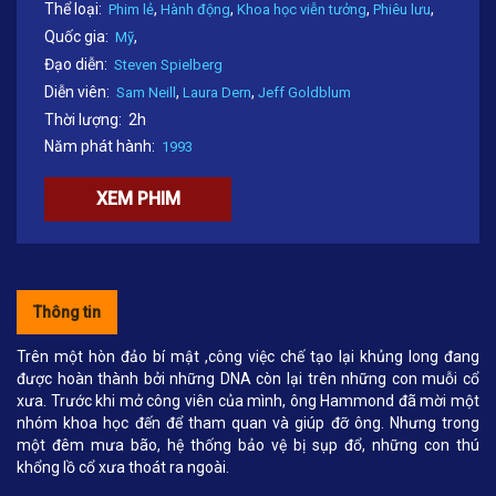
Thể loại:
,
,
,
,
Phim lẻ
Hành động
Khoa học viễn tưởng
Phiêu lưu
Quốc gia:
,
Mỹ
Đạo diễn:
Steven Spielberg
Diễn viên:
,
,
Sam Neill
Laura Dern
Jeff Goldblum
Thời lượng:
2h
Năm phát hành:
1993
XEM PHIM
Thông tin
Trên một hòn đảo bí mật ,công việc chế tạo lại khủng long đang
được hoàn thành bởi những DNA còn lại trên những con muỗi cổ
xưa. Trước khi mở công viên của mình, ông Hammond đã mời một
nhóm khoa học đến để tham quan và giúp đỡ ông. Nhưng trong
một đêm mưa bão, hệ thống bảo vệ bị sụp đổ, những con thú
khổng lồ cổ xưa thoát ra ngoài.