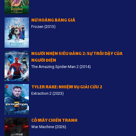
NỮ HOÀNG BĂNG GIÁ
Frozen (2013)
NGƯỜI NHỆN SIÊU ĐẲNG 2: SỰ TRỖI DẬY CỦA
NGƯỜI ĐIỆN
The Amazing Spider-Man 2 (2014)
TYLER RAKE: NHIỆM VỤ GIẢI CỨU 2
Extraction 2 (2023)
CỖ MÁY CHIẾN TRANH
War Machine (2026)