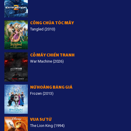
CÔNG CHÚA TÓC MÂY
Tangled (2010)
CỖ MÁY CHIẾN TRANH
War Machine (2026)
NỮ HOÀNG BĂNG GIÁ
Frozen (2013)
VUA SƯ TỬ
The Lion King (1994)