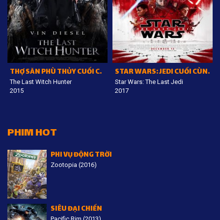
THỢ SĂN PHÙ THỦY CUỐI CÙNG
STAR WARS: JEDI CUỐI CÙNG
The Last Witch Hunter
Star Wars: The Last Jedi
2015
2017
PHIM HOT
PHI VỤ ĐỘNG TRỜI
Zootopia (2016)
SIÊU ĐẠI CHIẾN
Pacific Rim (2013)