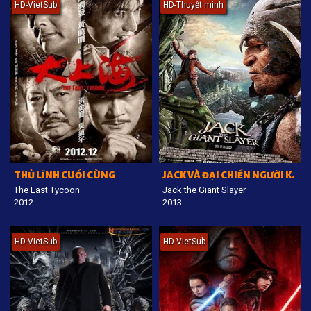
HD-VietSub
HD-Thuyết minh
THỦ LĨNH CUỐI CÙNG
JACK VÀ ĐẠI CHIẾN NGƯỜI KHỔNG LỒ
The Last Tycoon
Jack the Giant Slayer
2012
2013
HD-VietSub
HD-VietSub