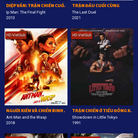
DIỆP VẤN: TRẬN CHIẾN CUỐI CÙNG
TRẬN ĐẤU CUỐI CÙNG
Ip Man: The Final Fight
The Last Duel
2013
2021
HD-VietSub
HD-VietSub
NGƯỜI KIẾN VÀ CHIẾN BINH ONG
TRẬN CHIẾN Ở TIỂU ĐÔNG KINH
Ant-Man and the Wasp
Showdown in Little Tokyo
2018
1991