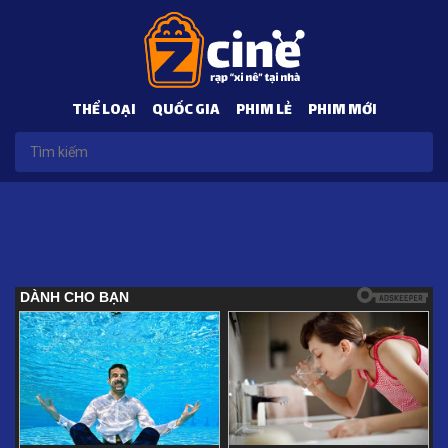
THỂ LOẠI
QUỐC GIA
PHIM LẺ
PHIM MỚI