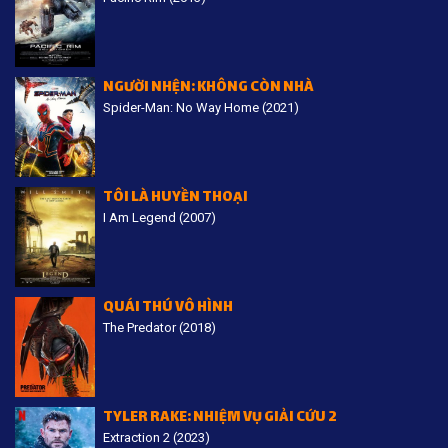
NGƯỜI NHỆN: KHÔNG CÒN NHÀ
Spider-Man: No Way Home (2021)
TÔI LÀ HUYỀN THOẠI
I Am Legend (2007)
QUÁI THÚ VÔ HÌNH
The Predator (2018)
TYLER RAKE: NHIỆM VỤ GIẢI CỨU 2
Extraction 2 (2023)