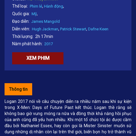
Thể loại:
,
,
Phim lẻ
Hành động
Quốc gia:
,
Mỹ
Đạo diễn:
James Mangold
Diễn viên:
,
,
Hugh Jackman
Patrick Stewart
Dafne Keen
Thời lượng:
2h 17min
Năm phát hành:
2017
XEM PHIM
Thông tin
Logan 2017 nói về câu chuyện diễn ra nhiều năm sau khi sự kiện
trong X-Men: Days of Future Past kết thúc. Logan thề rằng sẽ
không bao giờ vung móng ra nữa và đồng thời khả năng hồi phục
của anh cũng đã yếu hơn nhiều. Khi một tổ chức tội ác được cầm
đầu bởi Nathaniel Essex, hay còn gọi là Mister Sinister muốn sử
dụng những dị nhân còn lại trên thế giới, biến bọn họ trở thành vũ