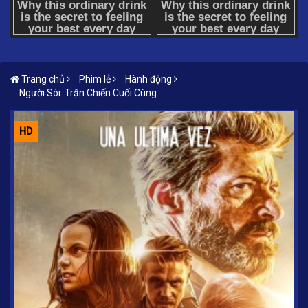
Trang chủ
Phim lẻ
Hành động
Người Sói: Trận Chiến Cuối Cùng
HD