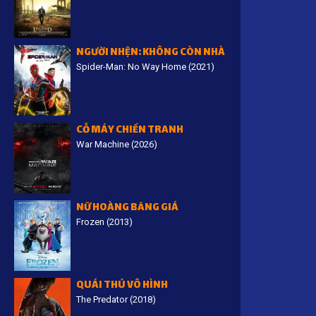
NGƯỜI NHỆN: KHÔNG CÒN NHÀ
Spider-Man: No Way Home (2021)
t
ã
CỖ MÁY CHIẾN TRANH
g
War Machine (2026)
NỮ HOÀNG BĂNG GIÁ
Frozen (2013)
QUÁI THÚ VÔ HÌNH
The Predator (2018)