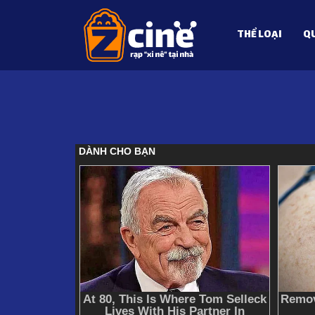
THỂ LOẠI
QU