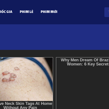
ỐC GIA
PHIM LẺ
PHIM MỚI