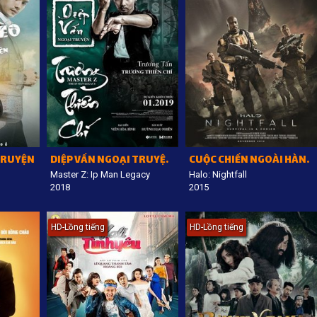
TRUYỆN
DIỆP VẤN NGOẠI TRUYỆN: TRƯƠNG THIÊN CHÍ
CUỘC CHIẾN NGOÀI HÀNH TINH
Master Z: Ip Man Legacy
Halo: Nightfall
2018
2015
HD-Lồng tiếng
HD-Lồng tiếng