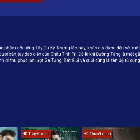
ác phẩm nổi tiếng Tây Du Ký. Nhưng lần này, khán giả được đến với mộ
dưới bàn tay đạo diễn của Châu Tinh Trì. Đó là khi Đường Tăng là một g
h đi thu phục lần lượt Sa Tăng, Bát Giới và cuối cùng là tên đệ tử cứn
HD-Thuyết minh
HD-Thuyết minh