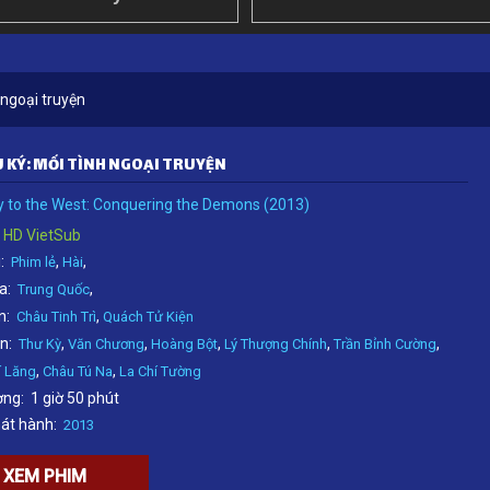
 ngoại truyện
 KÝ: MỐI TÌNH NGOẠI TRUYỆN
 to the West: Conquering the Demons (2013)
HD VietSub
:
,
,
Phim lẻ
Hài
a:
,
Trung Quốc
n:
,
Châu Tinh Trì
Quách Tử Kiện
n:
,
,
,
,
,
Thư Kỳ
Văn Chương
Hoàng Bột
Lý Thượng Chính
Trần Bỉnh Cường
,
,
í Lăng
Châu Tú Na
La Chí Tường
ợng:
1 giờ 50 phút
át hành:
2013
XEM PHIM