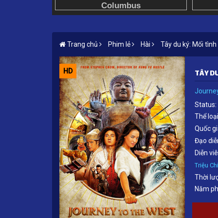
Trang chủ
Phim lẻ
Hài
Tây du ký: Mối tình
HD
TÂY DU
Journey
Status:
Thể loại
Quốc gi
Đạo diễ
Diễn viê
Triệu Ch
Thời lư
Năm ph