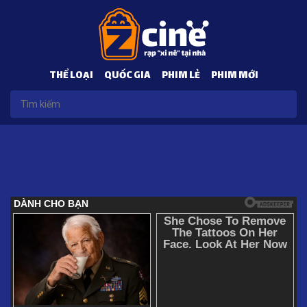
THỂ LOẠI
QUỐC GIA
PHIM LẺ
PHIM MỚI