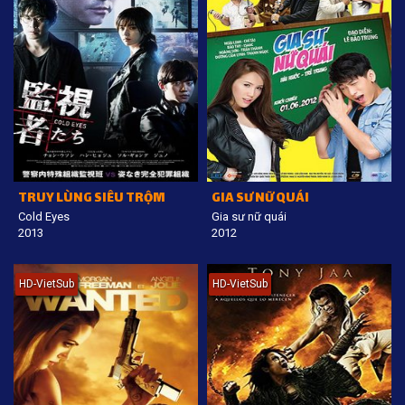
TRUY LÙNG SIÊU TRỘM
GIA SƯ NỮ QUÁI
Cold Eyes
Gia sư nữ quái
2013
2012
HD-VietSub
HD-VietSub