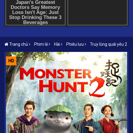
Trang chủ
Phim lẻ
Hài
Phiêu lưu
Truy lùng quái yêu 2
HD