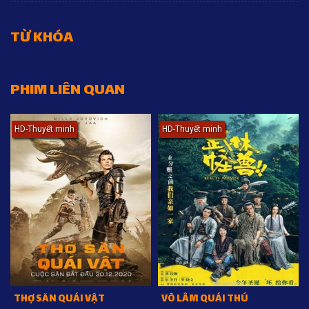
TỪ KHÓA
PHIM LIÊN QUAN
HD-Thuyết minh
HD-Thuyết minh
THỢ SĂN QUÁI VẬT
VÕ LÂM QUÁI THÚ