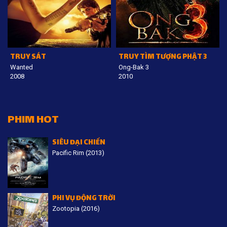
TRUY SÁT
TRUY TÌM TƯỢNG PHẬT 3
Wanted
Ong-Bak 3
2008
2010
PHIM HOT
SIÊU ĐẠI CHIẾN
Pacific Rim (2013)
PHI VỤ ĐỘNG TRỜI
Zootopia (2016)