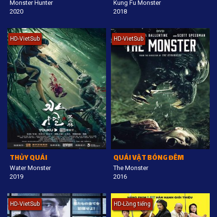
Monster Hunter
Kung Fu Monster
2020
2018
HD-VietSub
HD-VietSub
THỦY QUÁI
QUÁI VẬT BÓNG ĐÊM
Water Monster
The Monster
2019
2016
HD-VietSub
HD-Lồng tiếng