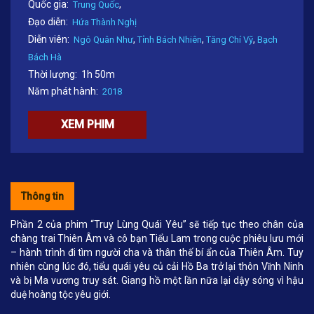
Quốc gia:
,
Trung Quốc
Đạo diễn:
Hứa Thành Nghị
Diễn viên:
,
,
,
Ngô Quân Như
Tỉnh Bách Nhiên
Tăng Chí Vỹ
Bạch
Bách Hà
Thời lượng:
1h 50m
Năm phát hành:
2018
XEM PHIM
Thông tin
Phần 2 của phim “Truy Lùng Quái Yêu” sẽ tiếp tục theo chân của
chàng trai Thiên Âm và cô bạn Tiểu Lam trong cuộc phiêu lưu mới
– hành trình đi tìm người cha và thân thế bí ẩn của Thiên Âm. Tuy
nhiên cùng lúc đó, tiểu quái yêu củ cải Hồ Ba trở lại thôn Vĩnh Ninh
và bị Ma vương truy sát. Giang hồ một lần nữa lại dậy sóng vì hậu
duệ hoàng tộc yêu giới.