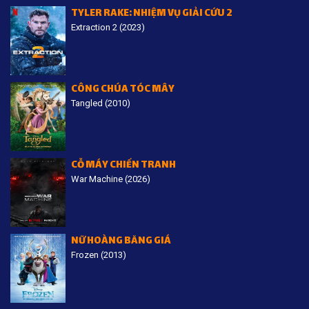
TYLER RAKE: NHIỆM VỤ GIẢI CỨU 2
Extraction 2 (2023)
CÔNG CHÚA TÓC MÂY
Tangled (2010)
CỖ MÁY CHIẾN TRANH
War Machine (2026)
NỮ HOÀNG BĂNG GIÁ
Frozen (2013)