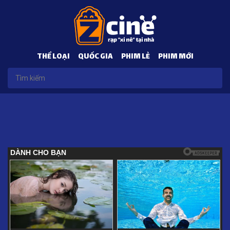
THỂ LOẠI
QUỐC GIA
PHIM LẺ
PHIM MỚI