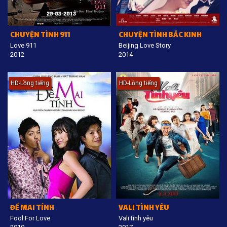
CHUYỆN TÌNH 911
CHUYỆN TÌNH BẮC KINH
Love 911
Beijing Love Story
2012
2014
HD-Lồng tiếng
HD-Lồng tiếng
ĐỂ MAI TÍNH
VALI TÌNH YÊU
Fool For Love
Vali tình yêu