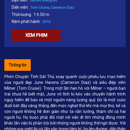
Đạo diễn:
James Mangold
Diễn viên:
,
Tom Cruise
Cameron Diaz
Thời lượng:
1 h 50 m
Năm phát hành:
2010
XEM PHIM
Thông tin
Phim Chuyện Tình Sát Thủ xoay quanh cuộc phiêu lưu mạo hiểm
của người đẹp June Havens (Cameron Diaz) và siêu điệp viên
Milner (Tom Cruise). Trong một lần hẹn hò với Milner – người bạn
trai chưa hề biết mặt, June vô tình bị kéo vào chuyến hành trình
nguy hiểm để bảo vệ một nguồn năng lượng quý. Đó là một cuộc
đuổi bắt đầy căng thẳng đến mức nghẹt thở khi mà mọi thứ, kể cả
con người không hề đơn giản như ta vẫn tưởng, thậm chí cả hai
người họ. Họ buộc phải đối mặt với việc đi tìm những đồng minh
khác lẫn việc bị phản bội bởi những người không thể ngờ được. Với
những suy nghĩ ấy cứ lẩn vẫn trong tâm trí, họ lên đường, dấn thân