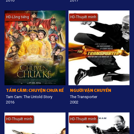
2010
2017
HD-Lồng tiếng
HD-Thuyết minh
TẤM CÁM: CHUYỆN CHƯA KỂ
NGƯỜI VẬN CHUYỂN
Tam Cam: The Untold Story
The Transporter
2016
2002
HD-Thuyết minh
HD-Thuyết minh