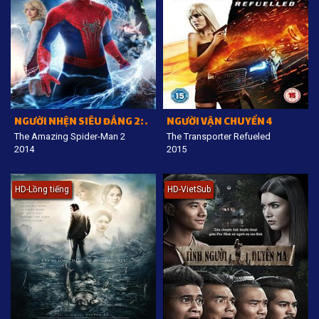
NGƯỜI NHỆN SIÊU ĐẲNG 2: SỰ TRỖI DẬY CỦA NGƯỜI ĐIỆN
NGƯỜI VẬN CHUYỂN 4
The Amazing Spider-Man 2
The Transporter Refueled
2014
2015
HD-Lồng tiếng
HD-VietSub