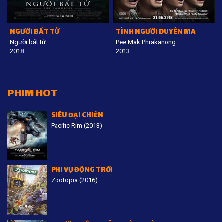
NGƯỜI BẤT TỬ
TÌNH NGƯỜI DUYÊN MA
Người bất tử
Pee Mak Phrakanong
2018
2013
PHIM HOT
SIÊU ĐẠI CHIẾN
Pacific Rim (2013)
PHI VỤ ĐỘNG TRỜI
Zootopia (2016)