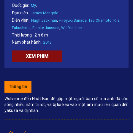
Quốc gia:
,
Mỹ
Đạo diễn:
James Mangold
Diễn viên:
,
,
,
Hugh Jackman
Hiroyuki Sanada
Tao Okamoto
Rila
,
,
Fukushima
Famke Janssen
Will Yun Lee
Thời lượng:
2 h 6 m
Năm phát hành:
2013
XEM PHIM
Thông tin
Wolverine đến Nhật Bản để gặp một người bạn cũ mà anh đã cứu
sống nhiều năm trước, và bị lôi kéo vào một âm mưu liên quan đến
yakuza và dị nhân.