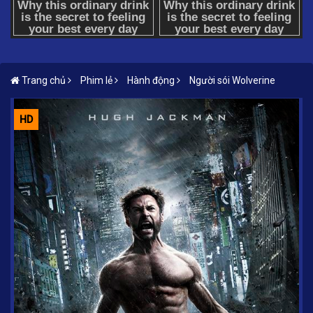
Trang chủ
Phim lẻ
Hành động
Người sói Wolverine
HD