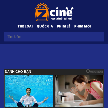
THỂ LOẠI
QUỐC GIA
PHIM LẺ
PHIM MỚI