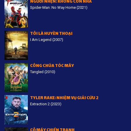
NGƯỜI NHỆN: KHÔNG CÒN NHÀ
Spider-Man: No Way Home (2021)
TÔI LÀ HUYỀN THOẠI
I Am Legend (2007)
CÔNG CHÚA TÓC MÂY
Tangled (2010)
TYLER RAKE: NHIỆM VỤ GIẢI CỨU 2
Extraction 2 (2023)
CỖ MÁY CHIẾN TRANH