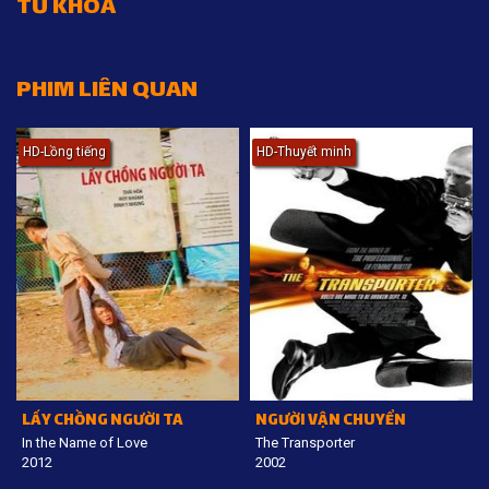
TỪ KHÓA
PHIM LIÊN QUAN
HD-Lồng tiếng
HD-Thuyết minh
LẤY CHỒNG NGƯỜI TA
NGƯỜI VẬN CHUYỂN
In the Name of Love
The Transporter
2012
2002