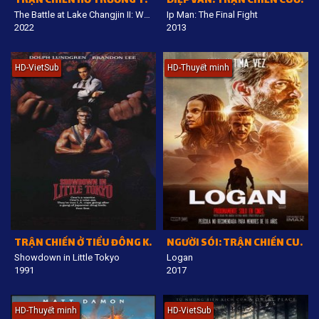
TRẬN CHIẾN HỒ TRƯỜNG TÂN 2
DIỆP VẤN: TRẬN CHIẾN CUỐI CÙNG
The Battle at Lake Changjin II: Water Gate Bridge
Ip Man: The Final Fight
2022
2013
HD-VietSub
HD-Thuyết minh
TRẬN CHIẾN Ở TIỂU ĐÔNG KINH
NGƯỜI SÓI: TRẬN CHIẾN CUỐI CÙNG
Showdown in Little Tokyo
Logan
1991
2017
HD-Thuyết minh
HD-VietSub