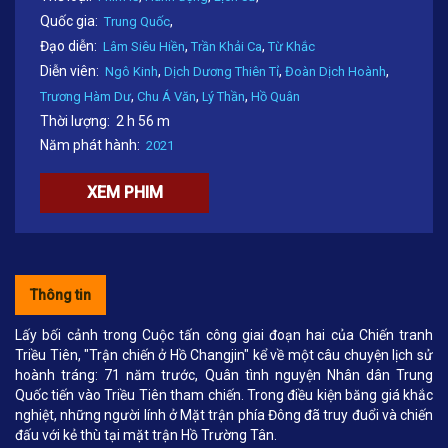
Quốc gia:
,
Trung Quốc
Đạo diễn:
,
,
Lâm Siêu Hiền
Trần Khải Ca
Từ Khắc
Diễn viên:
,
,
,
Ngô Kinh
Dịch Dương Thiên Tỉ
Đoàn Dịch Hoành
,
,
,
Trương Hàm Dư
Chu Á Văn
Lý Thần
Hồ Quân
Thời lượng:
2 h 56 m
Năm phát hành:
2021
XEM PHIM
Thông tin
Lấy bối cảnh trong Cuộc tấn công giai đoạn hai của Chiến tranh
Triều Tiên, "Trận chiến ở Hồ Changjin" kể về một câu chuyện lịch sử
hoành tráng: 71 năm trước, Quân tình nguyện Nhân dân Trung
Quốc tiến vào Triều Tiên tham chiến. Trong điều kiện băng giá khắc
nghiệt, những người lính ở Mặt trận phía Đông đã truy đuổi và chiến
đấu với kẻ thù tại mặt trận Hồ Trường Tân.