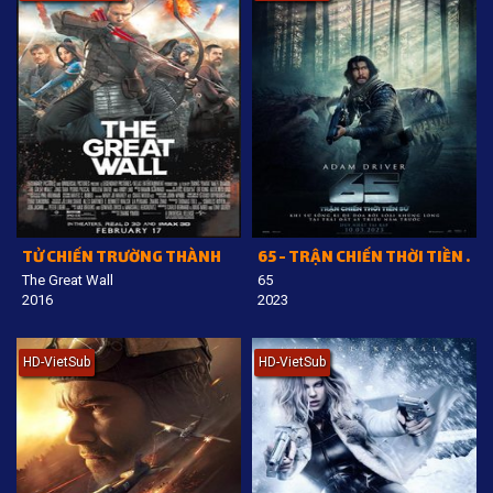
TỬ CHIẾN TRƯỜNG THÀNH
65 - TRẬN CHIẾN THỜI TIỀN SỬ
The Great Wall
65
2016
2023
HD-VietSub
HD-VietSub