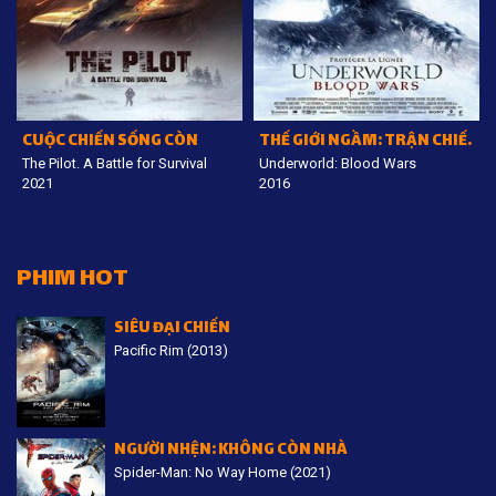
CUỘC CHIẾN SỐNG CÒN
THẾ GIỚI NGẦM: TRẬN CHIẾN ĐẪM MÁU
The Pilot. A Battle for Survival
Underworld: Blood Wars
2021
2016
PHIM HOT
SIÊU ĐẠI CHIẾN
Pacific Rim (2013)
NGƯỜI NHỆN: KHÔNG CÒN NHÀ
Spider-Man: No Way Home (2021)