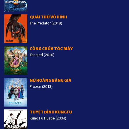
QUÁI THÚ VÔ HÌNH
The Predator (2018)
CÔNG CHÚA TÓC MÂY
Tangled (2010)
NỮ HOÀNG BĂNG GIÁ
Frozen (2013)
TUYỆT ĐỈNH KUNGFU
Kung Fu Hustle (2004)