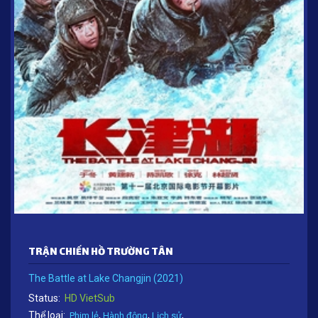
TRẬN CHIẾN HỒ TRƯỜNG TÂN
The Battle at Lake Changjin (2021)
Status:
HD VietSub
Thể loại:
,
,
,
Phim lẻ
Hành động
Lịch sử