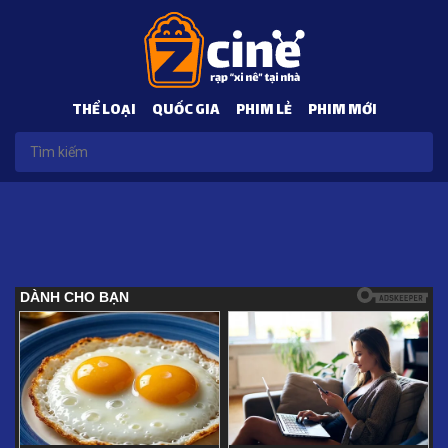
THỂ LOẠI
QUỐC GIA
PHIM LẺ
PHIM MỚI